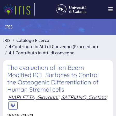
IRIS
IRIS
Catalogo Ricerca
4 Contributo in Atti di Convegno (Proceeding)
4.1 Contributo in Atti di convegno
The evaluation of Ion Beam
Modified PCL Surfaces to Control
the Osteogenic Differentiation of
Human Stromal cells
MARLETTA, Giovanni
;
SATRIANO, Cristina
;
2006-01-01