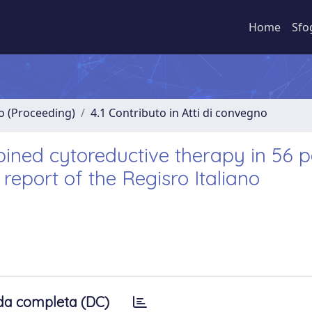
Home
Sfo
no (Proceeding)
4.1 Contributo in Atti di convegno
ined cytoreductive therapy in 56 p
report of the Regisro Italiano
da completa (DC)