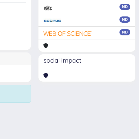
ND
ND
ND
social impact