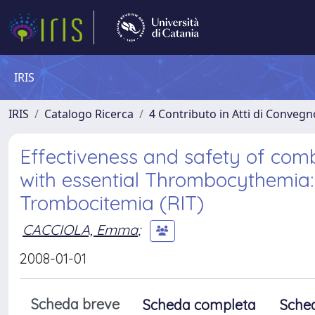
IRIS
IRIS
Catalogo Ricerca
4 Contributo in Atti di Conveg
Effectiveness and safety of comb
with essential Thrombocythemia: 
Trombocitemia (RIT)
CACCIOLA, Emma
;
2008-01-01
Scheda breve
Scheda completa
Sche