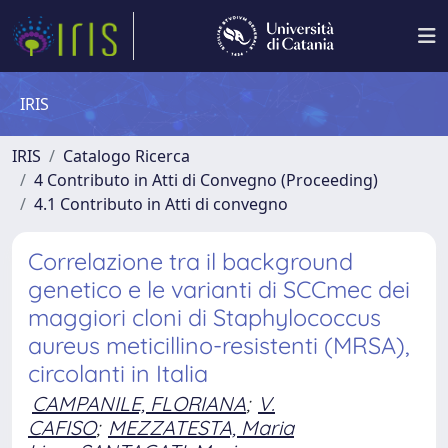
IRIS
IRIS
Catalogo Ricerca
4 Contributo in Atti di Convegno (Proceeding)
4.1 Contributo in Atti di convegno
Correlazione tra il background
genetico e le varianti di SCCmec dei
maggiori cloni di Staphylococcus
aureus meticillino-resistenti (MRSA),
circolanti in Italia
CAMPANILE, FLORIANA
;
V.
CAFISO
;
MEZZATESTA, Maria