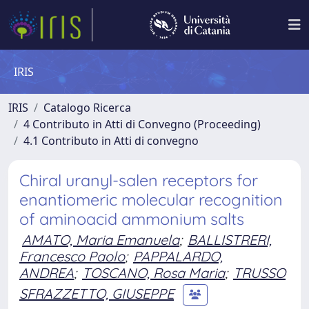
IRIS
IRIS
Catalogo Ricerca
4 Contributo in Atti di Convegno (Proceeding)
4.1 Contributo in Atti di convegno
Chiral uranyl-salen receptors for
enantiomeric molecular recognition
of aminoacid ammonium salts
AMATO, Maria Emanuela
;
BALLISTRERI,
Francesco Paolo
;
PAPPALARDO,
ANDREA
;
TOSCANO, Rosa Maria
;
TRUSSO
SFRAZZETTO, GIUSEPPE