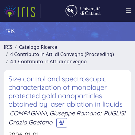
IRIS
IRIS
Catalogo Ricerca
4 Contributo in Atti di Convegno (Proceeding)
4.1 Contributo in Atti di convegno
Size control and spectroscopic
characterization of monolayer
protected gold nanoparticles
obtained by laser ablation in liquids
COMPAGNINI, Giuseppe Romano
;
PUGLISI,
Orazio Gaetano
2006-01-01