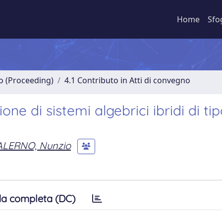
Home
Sfo
no (Proceeding)
4.1 Contributo in Atti di convegno
ne di sistemi algebrici ibridi di ti
ALERNO, Nunzio
a completa (DC)