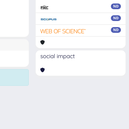
ND
ND
ND
social impact