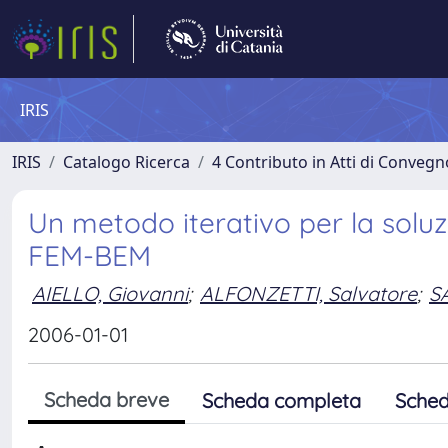
IRIS
IRIS
Catalogo Ricerca
4 Contributo in Atti di Conveg
Un metodo iterativo per la soluzio
FEM-BEM
AIELLO, Giovanni
;
ALFONZETTI, Salvatore
;
S
2006-01-01
Scheda breve
Scheda completa
Sched