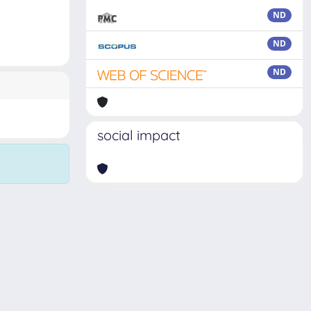
ND
ND
ND
social impact