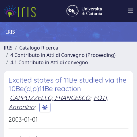
IRIS
IRIS
Catalogo Ricerca
4 Contributo in Atti di Convegno (Proceeding)
4.1 Contributo in Atti di convegno
Excited states of 11Be studied via the
10Be(d,p)11Be reaction
CAPPUZZELLO, FRANCESCO
;
FOTI,
Antonino
;
2003-01-01