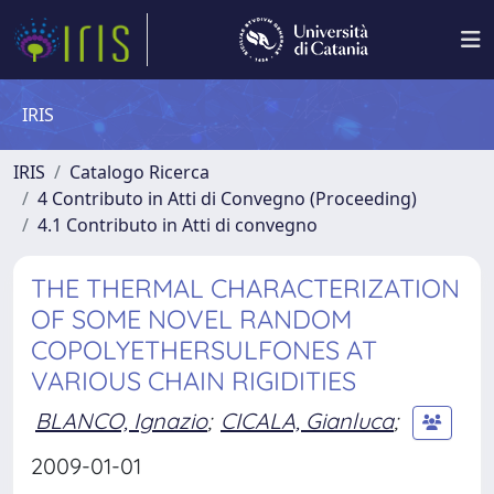
IRIS
IRIS
Catalogo Ricerca
4 Contributo in Atti di Convegno (Proceeding)
4.1 Contributo in Atti di convegno
THE THERMAL CHARACTERIZATION
OF SOME NOVEL RANDOM
COPOLYETHERSULFONES AT
VARIOUS CHAIN RIGIDITIES
BLANCO, Ignazio
;
CICALA, Gianluca
;
2009-01-01