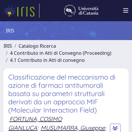
IRIS
IRIS
Catalogo Ricerca
4 Contributo in Atti di Convegno (Proceeding)
4.1 Contributo in Atti di convegno
Classificazione del meccanismo di
azione di farmaci antitumorali
basata su parametri strutturali
derivati da un approccio MIF
(Molecular Interaction Field)
FORTUNA, COSIMO
GIANLUCA
;
MUSUMARRA, Giuseppe
;