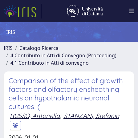
IRIS
IRIS
Catalogo Ricerca
4 Contributo in Atti di Convegno (Proceeding)
4.1 Contributo in Atti di convegno
Comparison of the effect of growth
factors and olfactory ensheathing
cells on hypothalamic neuronal
cultures. (
RUSSO, Antonella
;
STANZANI, Stefania
2006-01-01