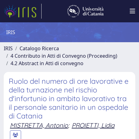
IRIS
IRIS
Catalogo Ricerca
4 Contributo in Atti di Convegno (Proceeding)
4.2 Abstract in Atti di convegno
Ruolo del numero di ore lavorative e
della turnazione nel rischio
d'infortunio in ambito lavorativo tra
il personale sanitario in un ospedale
di Catania
MISTRETTA, Antonio
;
PROIETTI, Lidia