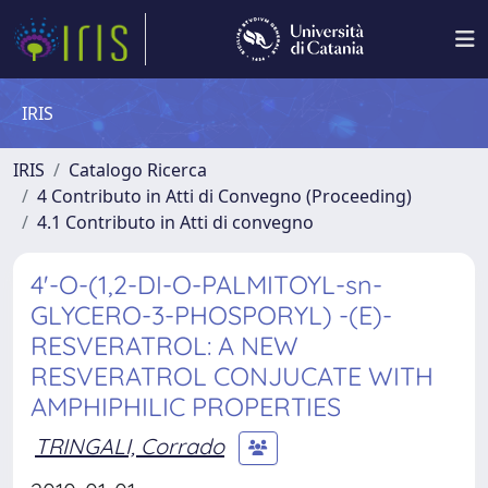
IRIS
IRIS
Catalogo Ricerca
4 Contributo in Atti di Convegno (Proceeding)
4.1 Contributo in Atti di convegno
4'-O-(1,2-DI-O-PALMITOYL-sn-
GLYCERO-3-PHOSPORYL) -(E)-
RESVERATROL: A NEW
RESVERATROL CONJUCATE WITH
AMPHIPHILIC PROPERTIES
TRINGALI, Corrado