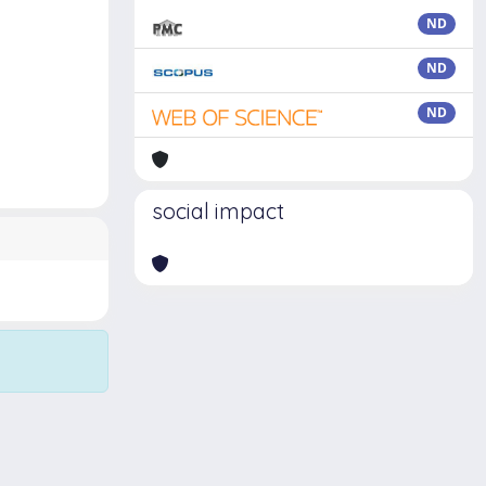
ND
ND
ND
social impact