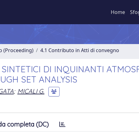
Home
Sfo
no (Proceeding)
4.1 Contributo in Atti di convegno
 SINTETICI DI INQUINANTI ATMOSF
OUGH SET ANALYSIS
GATA
;
MICALI G.
da completa (DC)