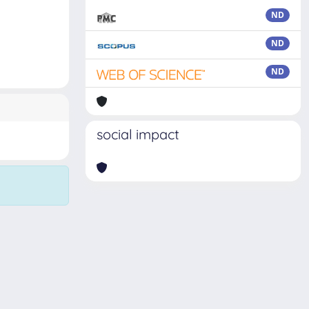
ND
ND
ND
social impact