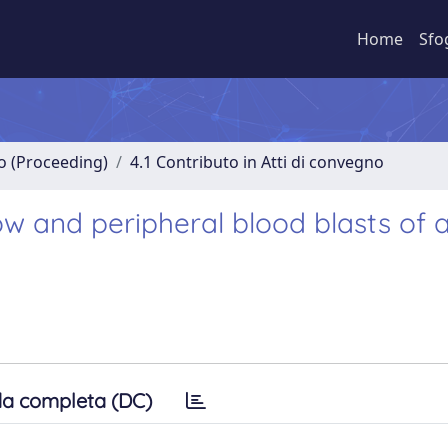
Home
Sfo
no (Proceeding)
4.1 Contributo in Atti di convegno
w and peripheral blood blasts of 
a completa (DC)