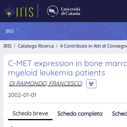
IRIS
IRIS
Catalogo Ricerca
4 Contributo in Atti di Conveg
C-MET expression in bone marro
myeloid leukemia patients
DI RAIMONDO, FRANCESCO
;
2002-01-01
Scheda breve
Scheda completa
Sched