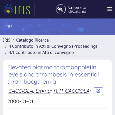
IRIS
IRIS
Catalogo Ricerca
4 Contributo in Atti di Convegno (Proceeding)
4.1 Contributo in Atti di convegno
Elevated plasma thrombopoietin
levels and thrombosis in essential
thrombocythemia
CACCIOLA, Emma
;
R. R. CACCIOLA
;
2000-01-01