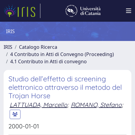
IRIS
IRIS
Catalogo Ricerca
4 Contributo in Atti di Convegno (Proceeding)
4.1 Contributo in Atti di convegno
Studio dell’effetto di screening
elettronico attraverso il metodo del
Trojan Horse
LATTUADA, Marcello
;
ROMANO, Stefano
;
2000-01-01