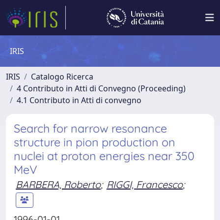
IRIS
IRIS
Catalogo Ricerca
4 Contributo in Atti di Convegno (Proceeding)
4.1 Contributo in Atti di convegno
Search for narrow resonance
structure in pion production on
nuclei at proton energies near 350
MeV
BARBERA, Roberto
;
RIGGI, Francesco
;
1996-01-01