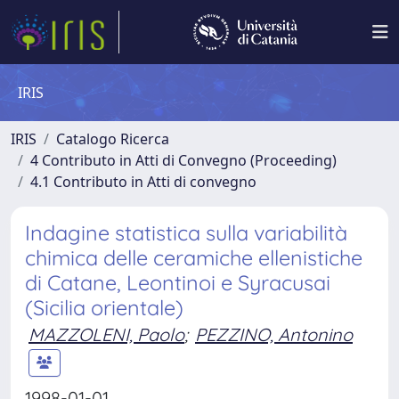
IRIS
IRIS
Catalogo Ricerca
4 Contributo in Atti di Convegno (Proceeding)
4.1 Contributo in Atti di convegno
Indagine statistica sulla variabilità
chimica delle ceramiche ellenistiche
di Catane, Leontinoi e Syracusai
(Sicilia orientale)
MAZZOLENI, Paolo
;
PEZZINO, Antonino
1998-01-01