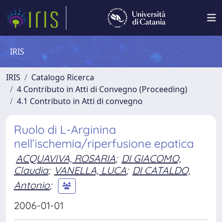
IRIS
IRIS
Catalogo Ricerca
4 Contributo in Atti di Convegno (Proceeding)
4.1 Contributo in Atti di convegno
Ruolo di L-Arginina
nell’ischemia/riperfusione epatica
ACQUAVIVA, ROSARIA
;
DI GIACOMO,
Claudia
;
VANELLA, LUCA
;
DI CATALDO,
Antonio
;
2006-01-01