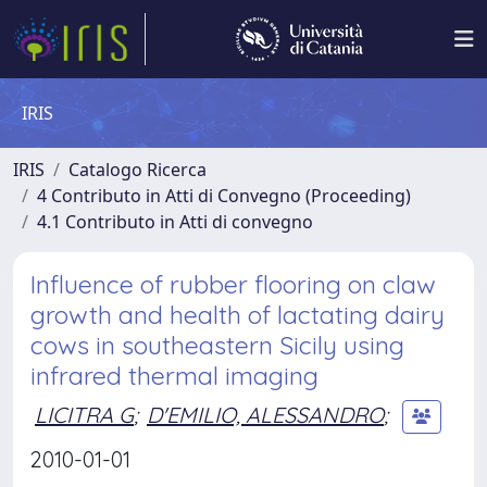
IRIS
IRIS
Catalogo Ricerca
4 Contributo in Atti di Convegno (Proceeding)
4.1 Contributo in Atti di convegno
Influence of rubber flooring on claw
growth and health of lactating dairy
cows in southeastern Sicily using
infrared thermal imaging
LICITRA G
;
D'EMILIO, ALESSANDRO
;
2010-01-01