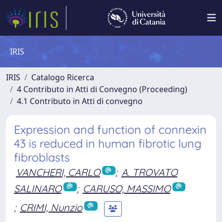
IRIS
IRIS
Catalogo Ricerca
4 Contributo in Atti di Convegno (Proceeding)
4.1 Contributo in Atti di convegno
Expression and function of connexin
43 is reduced in human fibrotic lung
fibroblasts
VANCHERI, CARLO
;
A. TROVATO
SALINARO
;
CARUSO, MASSIMO
;
CRIMI, Nunzio