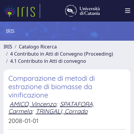
IRIS
IRIS
Catalogo Ricerca
4 Contributo in Atti di Convegno (Proceeding)
4.1 Contributo in Atti di convegno
Comparazione di metodi di
estrazione di biomasse da
vinificazione
AMICO, Vincenzo
;
SPATAFORA,
Carmela
;
TRINGALI, Corrado
2008-01-01