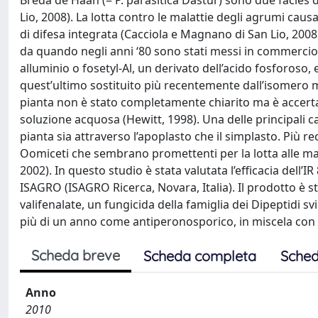
Breda de Haan (= P. parasitica Dastur) sono due facies d
Lio, 2008). La lotta contro le malattie degli agrumi caus
di difesa integrata (Cacciola e Magnano di San Lio, 2008
da quando negli anni ‘80 sono stati messi in commercio due
alluminio o fosetyl-Al, un derivato dell’acido fosforoso, 
quest’ultimo sostituito più recentemente dall’isomero 
pianta non è stato completamente chiarito ma è accert
soluzione acquosa (Hewitt, 1998). Una delle principali car
pianta sia attraverso l’apoplasto che il simplasto. Più re
Oomiceti che sembrano promettenti per la lotta alle ma
2002). In questo studio è stata valutata l’efficacia dell’
ISAGRO (ISAGRO Ricerca, Novara, Italia). Il prodotto è s
valifenalate, un fungicida della famiglia dei Dipeptidi 
più di un anno come antiperonosporico, in miscela con i
Scheda breve
Scheda completa
Sched
Anno
2010