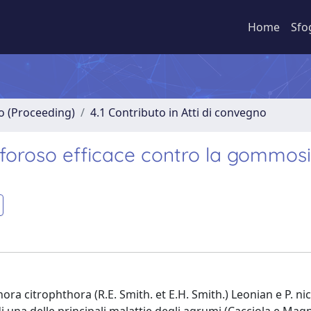
Home
Sfo
no (Proceeding)
4.1 Contributo in Atti di convegno
sforoso efficace contro la gommosi
ra citrophthora (R.E. Smith. et E.H. Smith.) Leonian e P. ni