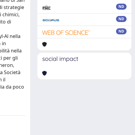
nano di San
i strategie
ND
 chimici,
ND
ito di
ND
-Al nella
 in
ilità nella
i per gli
social impact
theron,
la Società
 il
lia da poco