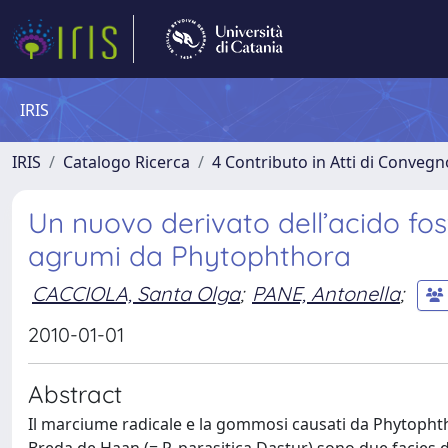
IRIS
IRIS
Catalogo Ricerca
4 Contributo in Atti di Conveg
Un nuovo derivato dell’acido fo
agrumi da Phytophthora
CACCIOLA, Santa Olga
;
PANE, Antonella
;
2010-01-01
Abstract
Il marciume radicale e la gommosi causati da Phytophtho