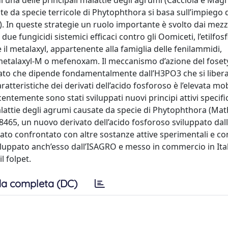
i una delle principali malattie degli agrumi (Cacciola e Mag
ate da specie terricole di Phytophthora si basa sull’impiego d
). In queste strategie un ruolo importante è svolto dai mezzi
 fungicidi sistemici efficaci contro gli Oomiceti, l’etilfosf
e il metalaxyl, appartenente alla famiglia delle fenilammidi,
metalaxyl-M o mefenoxam. Il meccanismo d’azione del fosetyl
ato che dipende fondamentalmente dall’H3PO3 che si libera
atteristiche dei derivati dell’acido fosforoso è l’elevata mob
centemente sono stati sviluppati nuovi principi attivi specific
lattie degli agrumi causate da specie di Phytophthora (Ma
IR 8465, un nuovo derivato dell’acido fosforoso sviluppato dal
tato confrontato con altre sostanze attive sperimentali e con
sviluppato anch’esso dall’ISAGRO e messo in commercio in Ita
l folpet.
a completa (DC)