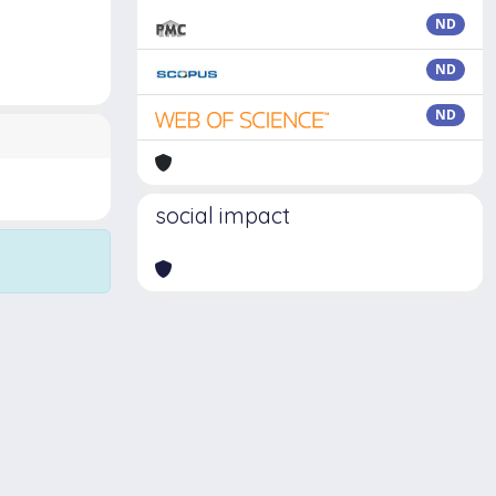
ND
ND
ND
social impact