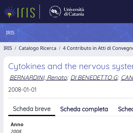
IRIS
IRIS
Catalogo Ricerca
4 Contributo in Atti di Conveg
Cytokines and the nervous syst
BERNARDINI, Renato
;
DI BENEDETTO G
;
CAN
2008-01-01
Scheda breve
Scheda completa
Sche
Anno
2008