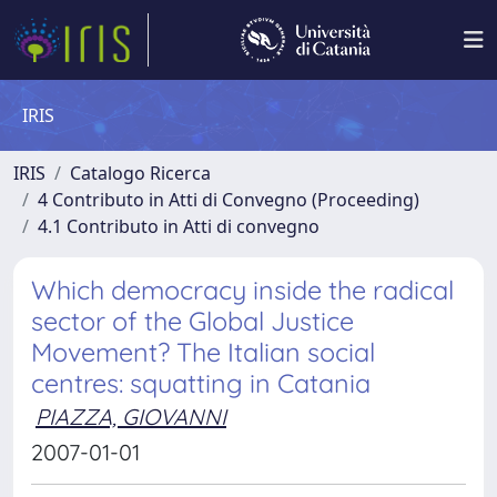
IRIS
IRIS
Catalogo Ricerca
4 Contributo in Atti di Convegno (Proceeding)
4.1 Contributo in Atti di convegno
Which democracy inside the radical
sector of the Global Justice
Movement? The Italian social
centres: squatting in Catania
PIAZZA, GIOVANNI
2007-01-01