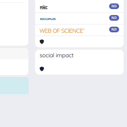
ND
ND
ND
social impact