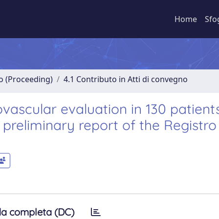
Home
Sfo
no (Proceeding)
4.1 Contributo in Atti di convegno
vascular evaluation in 130 patient
preliminary report of the Registro
a completa (DC)