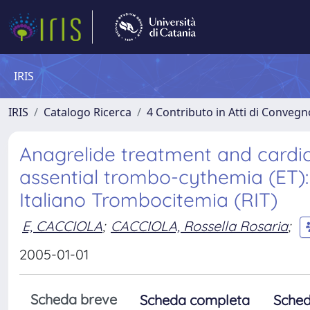
IRIS
IRIS
Catalogo Ricerca
4 Contributo in Atti di Conveg
Anagrelide treatment and cardio
assential trombo-cythemia (ET): 
Italiano Trombocitemia (RIT)
E, CACCIOLA
;
CACCIOLA, Rossella Rosaria
;
2005-01-01
Scheda breve
Scheda completa
Sched