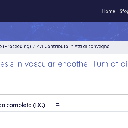
Home
Sfo
no (Proceeding)
4.1 Contributo in Atti di convegno
esis in vascular endothe- lium of di
da completa (DC)