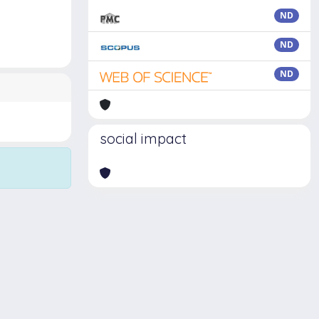
ND
ND
ND
social impact