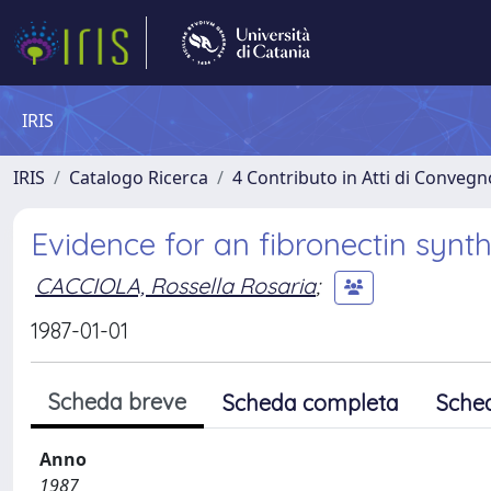
IRIS
IRIS
Catalogo Ricerca
4 Contributo in Atti di Conveg
Evidence for an fibronectin synth
CACCIOLA, Rossella Rosaria
;
1987-01-01
Scheda breve
Scheda completa
Sche
Anno
1987