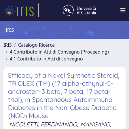
IRIS
IRIS
Catalogo Ricerca
4 Contributo in Atti di Convegno (Proceeding)
4.1 Contributo in Atti di convegno
Efficacy of a Novel Synthetic Steroid,
TRIOLEX (TM) (17 alpha-ethynyl-5-
androsten-3 beta, 7 beta, 17 beta-
triol), in Spontaneous Autoimmune
Diabetes in the Non-Obese Diabetic
(NOD) Mouse
NICOLETTI, FERDINANDO
;
MANGANO,