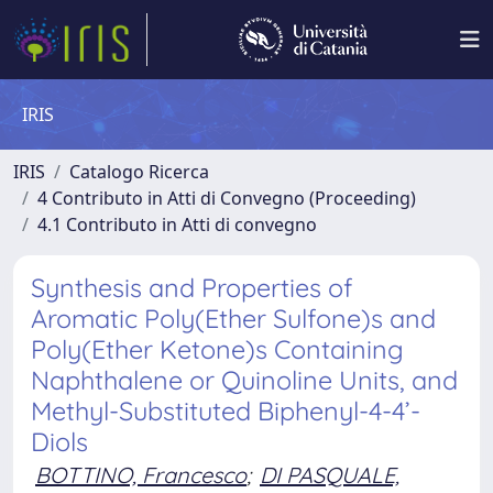
IRIS
IRIS
Catalogo Ricerca
4 Contributo in Atti di Convegno (Proceeding)
4.1 Contributo in Atti di convegno
Synthesis and Properties of
Aromatic Poly(Ether Sulfone)s and
Poly(Ether Ketone)s Containing
Naphthalene or Quinoline Units, and
Methyl-Substituted Biphenyl-4-4’-
Diols
BOTTINO, Francesco
;
DI PASQUALE,