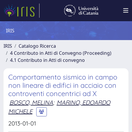
IRIS
IRIS
Catalogo Ricerca
4 Contributo in Atti di Convegno (Proceeding)
4.1 Contributo in Atti di convegno
Comportamento sismico in campo
non lineare di edifici in acciaio con
controventi concentrici ad X
BOSCO, MELINA
;
MARINO, EDOARDO
MICHELE
2013-01-01