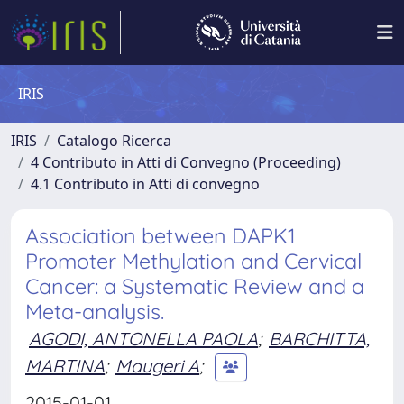
IRIS
IRIS
Catalogo Ricerca
4 Contributo in Atti di Convegno (Proceeding)
4.1 Contributo in Atti di convegno
Association between DAPK1
Promoter Methylation and Cervical
Cancer: a Systematic Review and a
Meta-analysis.
AGODI, ANTONELLA PAOLA
;
BARCHITTA,
MARTINA
;
Maugeri A
;
2015-01-01