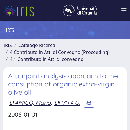
IRIS
IRIS
Catalogo Ricerca
4 Contributo in Atti di Convegno (Proceeding)
4.1 Contributo in Atti di convegno
A conjoint analysis approach to the
consuption of organic extra-virgin
olive oil
D'AMICO, Mario
;
DI VITA G.
2006-01-01