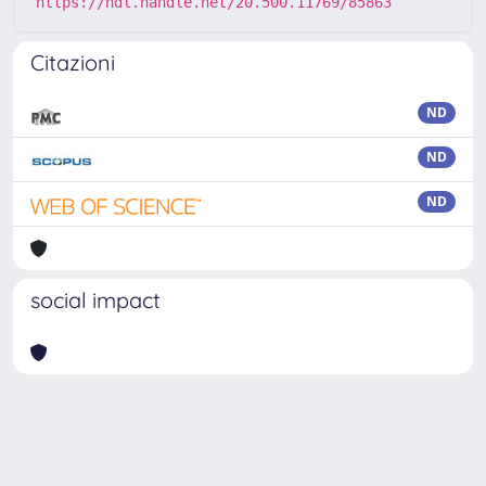
https://hdl.handle.net/20.500.11769/85863
Citazioni
ND
ND
ND
social impact
Powered by
IRIS
-
about IRIS
-