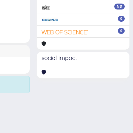
ND
0
0
social impact