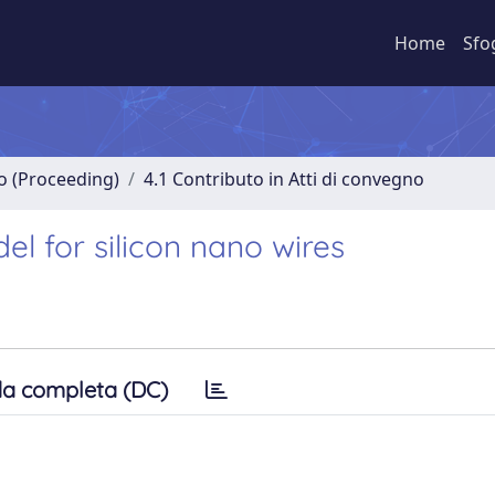
Home
Sfo
no (Proceeding)
4.1 Contributo in Atti di convegno
 for silicon nano wires
a completa (DC)