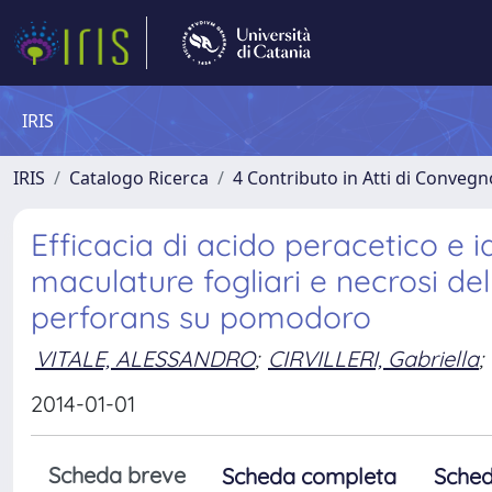
IRIS
IRIS
Catalogo Ricerca
4 Contributo in Atti di Conveg
Efficacia di acido peracetico e 
maculature fogliari e necrosi d
perforans su pomodoro
VITALE, ALESSANDRO
;
CIRVILLERI, Gabriella
;
2014-01-01
Scheda breve
Scheda completa
Sched