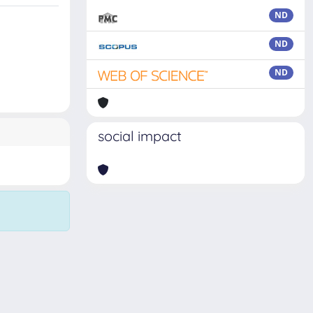
ND
ND
ND
social impact