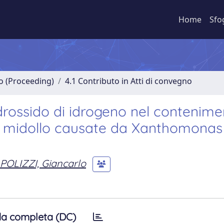
Home
Sfo
no (Proceeding)
4.1 Contributo in Atti di convegno
idrossido di idrogeno nel contenime
el midollo causate da Xanthomonas
POLIZZI, Giancarlo
a completa (DC)