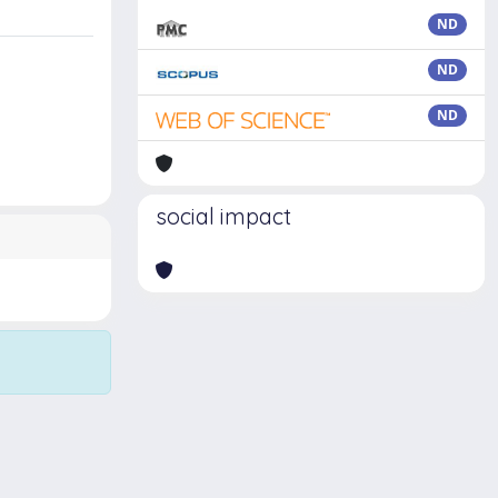
ND
ND
ND
social impact