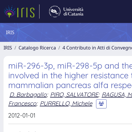
IRIS
IRIS
Catalogo Ricerca
4 Contributo in Atti di Conveg
miR-296-3p, miR-298-5p and the
involved in the higher resistance
mammalian pancreas alfa respect
D. Barbagallo
;
PIRO, SALVATORE
;
RAGUSA, 
Francesco
;
PURRELLO, Michele
2012-01-01