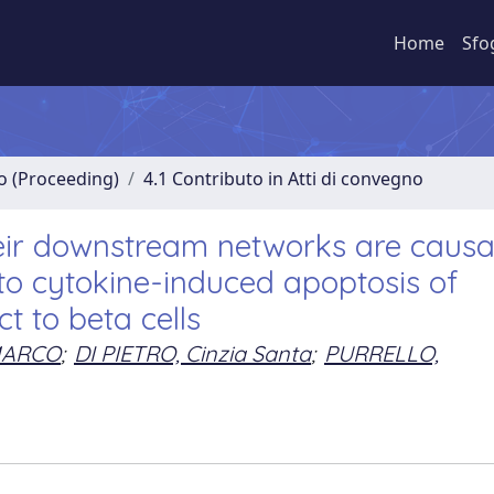
Home
Sfo
no (Proceeding)
4.1 Contributo in Atti di convegno
ir downstream networks are causa
 to cytokine-induced apoptosis of
 to beta cells
MARCO
;
DI PIETRO, Cinzia Santa
;
PURRELLO,