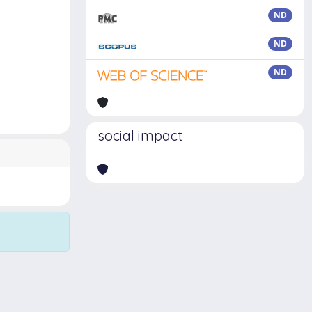
ND
ND
ND
social impact