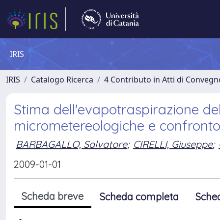
IRIS
IRIS
Catalogo Ricerca
4 Contributo in Atti di Conveg
Stima dell'evapotraspirazione de
micrometereologiche e confronto
BARBAGALLO, Salvatore
;
CIRELLI, Giuseppe
;
2009-01-01
Scheda breve
Scheda completa
Sche