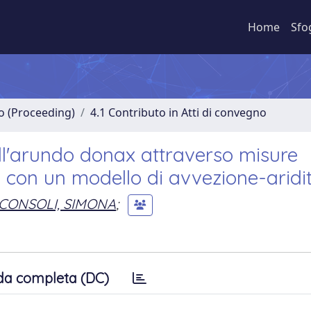
Home
Sfo
no (Proceeding)
4.1 Contributo in Atti di convegno
ll'arundo donax attraverso misure
 con un modello di avvezione-aridi
CONSOLI, SIMONA
;
da completa (DC)