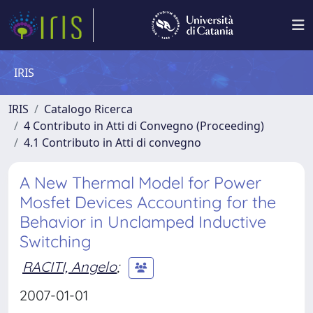
IRIS
IRIS
Catalogo Ricerca
4 Contributo in Atti di Convegno (Proceeding)
4.1 Contributo in Atti di convegno
A New Thermal Model for Power
Mosfet Devices Accounting for the
Behavior in Unclamped Inductive
Switching
RACITI, Angelo
;
2007-01-01