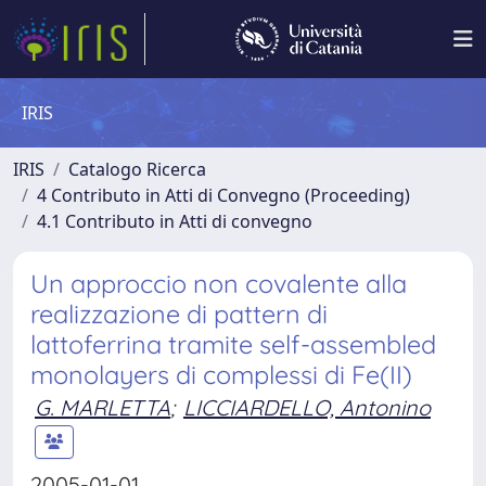
IRIS
IRIS
Catalogo Ricerca
4 Contributo in Atti di Convegno (Proceeding)
4.1 Contributo in Atti di convegno
Un approccio non covalente alla
realizzazione di pattern di
lattoferrina tramite self-assembled
monolayers di complessi di Fe(II)
G. MARLETTA
;
LICCIARDELLO, Antonino
2005-01-01