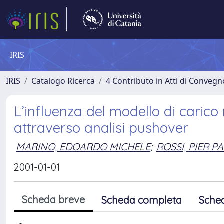
IRIS
IRIS
Catalogo Ricerca
4 Contributo in Atti di Conveg
L’influenza del modello di carico 
attraverso analisi pushover
MARINO, EDOARDO MICHELE
;
ROSSI, PIER P
2001-01-01
Scheda breve
Scheda completa
Sche