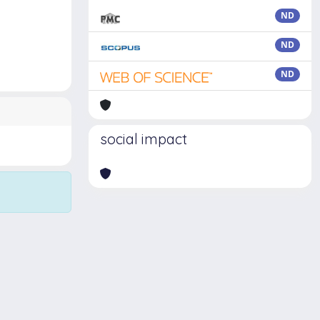
ND
ND
ND
social impact