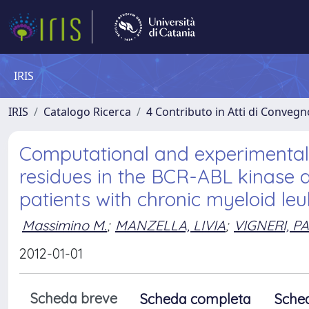
IRIS
IRIS
Catalogo Ricerca
4 Contributo in Atti di Conveg
Computational and experimental c
residues in the BCR-ABL kinase d
patients with chronic myeloid le
Massimino M.
;
MANZELLA, LIVIA
;
VIGNERI, P
2012-01-01
Scheda breve
Scheda completa
Sche