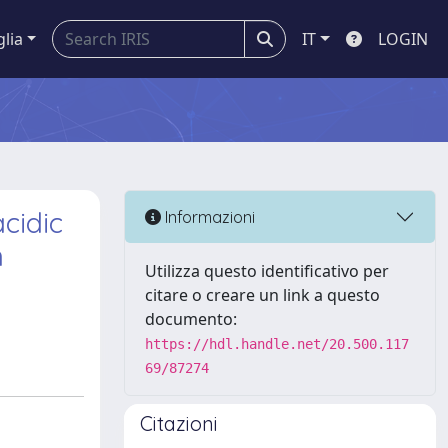
glia
IT
LOGIN
cidic
Informazioni
n
Utilizza questo identificativo per
citare o creare un link a questo
documento:
https://hdl.handle.net/20.500.117
69/87274
Citazioni