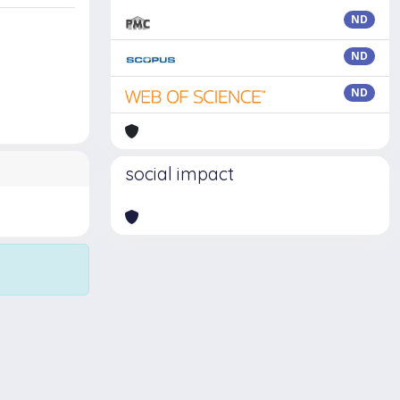
ND
ND
ND
social impact