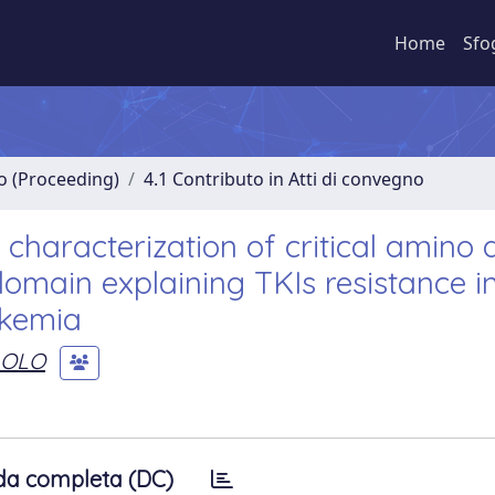
Home
Sfo
no (Proceeding)
4.1 Contributo in Atti di convegno
haracterization of critical amino a
omain explaining TKIs resistance i
ukemia
AOLO
da completa (DC)