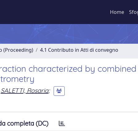
Home
Sfo
no (Proceeding)
4.1 Contributo in Atti di convegno
fraction characterized by combined
trometry
SALETTI, Rosaria
;
da completa (DC)