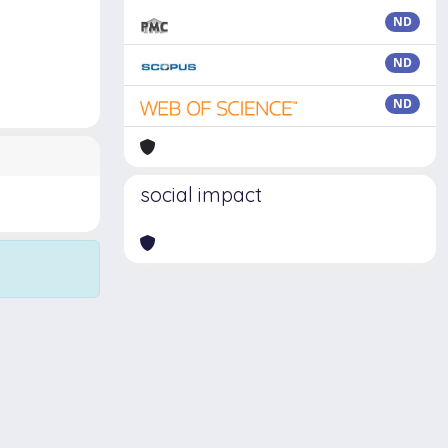
ND
ND
ND
social impact