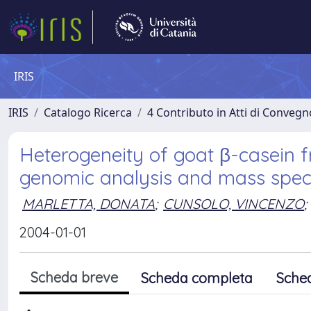
IRIS
IRIS
Catalogo Ricerca
4 Contributo in Atti di Conveg
Heterogeneity of goat β-casein 
genomic analysis and mass spec
MARLETTA, DONATA
;
CUNSOLO, VINCENZO
;
2004-01-01
Scheda breve
Scheda completa
Sche