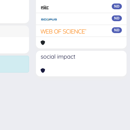
ND
ND
ND
social impact