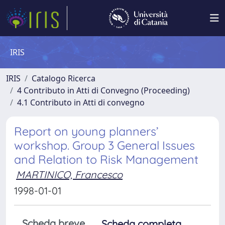
IRIS
IRIS
Catalogo Ricerca
4 Contributo in Atti di Convegno (Proceeding)
4.1 Contributo in Atti di convegno
Report on young planners’
workshop. Group 3 General Issues
and Relation to Risk Management
MARTINICO, Francesco
1998-01-01
Scheda breve
Scheda completa