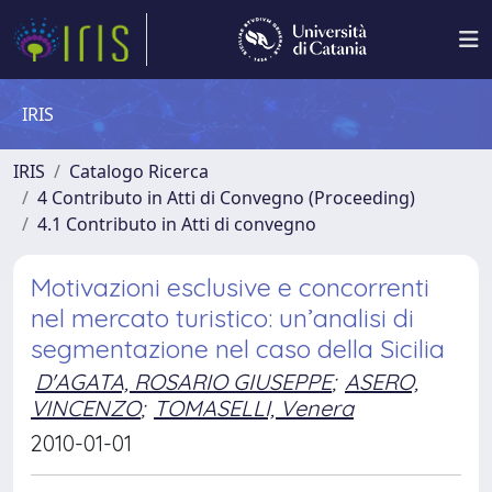
IRIS
IRIS
Catalogo Ricerca
4 Contributo in Atti di Convegno (Proceeding)
4.1 Contributo in Atti di convegno
Motivazioni esclusive e concorrenti
nel mercato turistico: un’analisi di
segmentazione nel caso della Sicilia
D'AGATA, ROSARIO GIUSEPPE
;
ASERO,
VINCENZO
;
TOMASELLI, Venera
2010-01-01