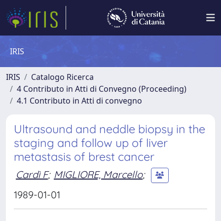
IRIS
IRIS
Catalogo Ricerca
4 Contributo in Atti di Convegno (Proceeding)
4.1 Contributo in Atti di convegno
Ultrasound and neddle biopsy in the
staging and follow up of liver
metastasis of brest cancer
Cardì F
;
MIGLIORE, Marcello
;
1989-01-01