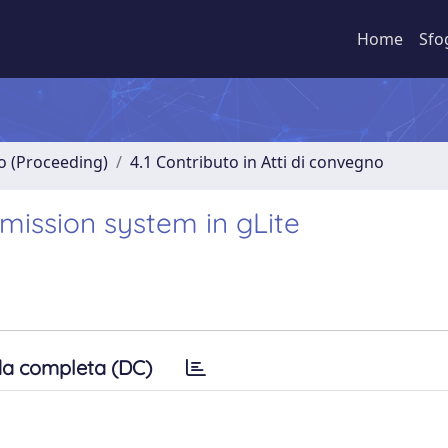
Home
Sfo
no (Proceeding)
4.1 Contributo in Atti di convegno
mission system in gLite
a completa (DC)