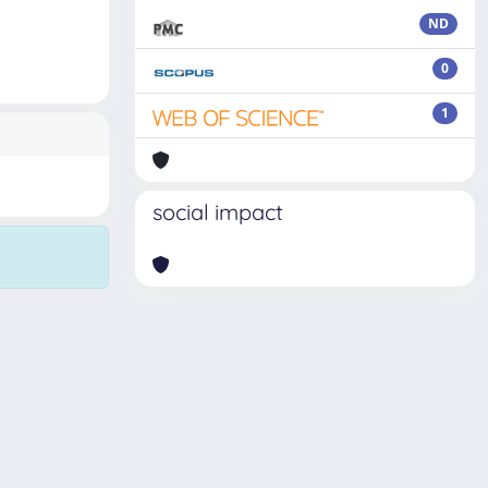
ND
0
1
social impact