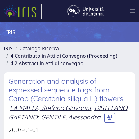
IRIS
IRIS
Catalogo Ricerca
4 Contributo in Atti di Convegno (Proceeding)
4.2 Abstract in Atti di convegno
Generation and analysis of
expressed sequence tags from
Carob (Ceratonia siliqua L.) flowers
LA MALFA, Stefano Giovanni
;
DISTEFANO,
GAETANO
;
GENTILE, Alessandra
2007-01-01