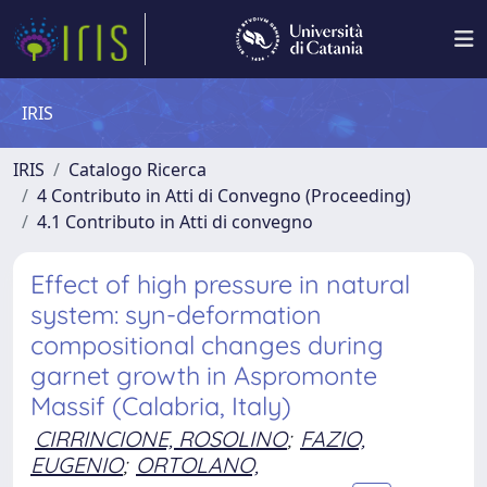
IRIS
IRIS
Catalogo Ricerca
4 Contributo in Atti di Convegno (Proceeding)
4.1 Contributo in Atti di convegno
Effect of high pressure in natural
system: syn-deformation
compositional changes during
garnet growth in Aspromonte
Massif (Calabria, Italy)
CIRRINCIONE, ROSOLINO
;
FAZIO,
EUGENIO
;
ORTOLANO,